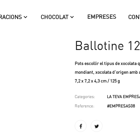
EMPRESES
RACIONS
CHOCOLAT
CON
Ballotine 1
Pots escollir el tipus de xocolata
mondiant, xocolata d'origen amb a
7,2 x 7,2 x 4,3 cm /
125 g
Categories:
LA TEVA EMPRESA 
Reference:
#EMPRESAS08