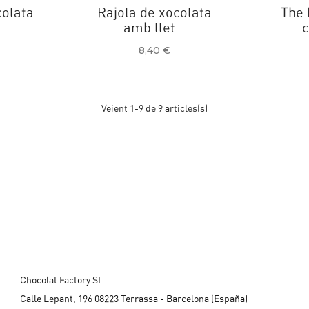
colata
Rajola de xocolata
The 
amb llet...
c
Preu
8,40 €
Veient 1-9 de 9 articles(s)
Chocolat Factory SL
Calle Lepant, 196 08223 Terrassa - Barcelona (España)