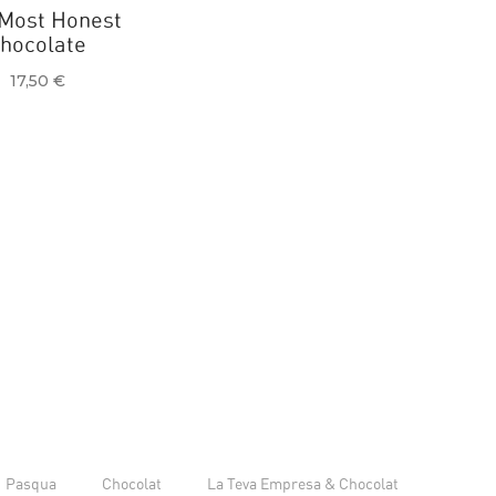
Most Honest
hocolate
Preu
17,50 €
Pasqua
Chocolat
La Teva Empresa & Chocolat