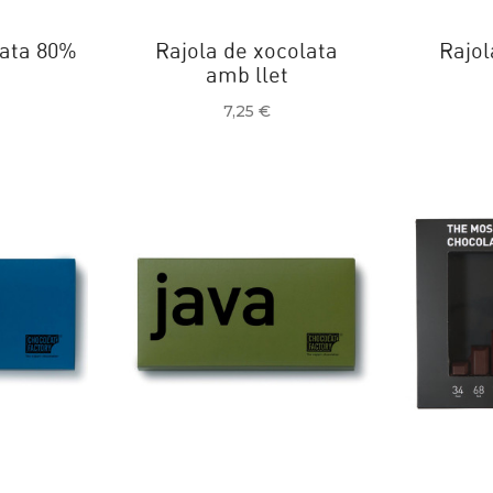
lata 80%
Rajola de xocolata
Rajol
amb llet
Preu
7,25 €