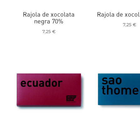
Rajola de xocolata
Rajola de xoco
negra 70%
Preu
7,25 €
Preu
7,25 €