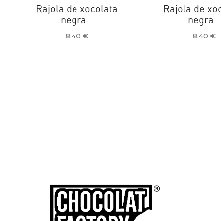
Rajola de xocolata
Rajola de xo
negra...
negra...
Preu
Preu
8,40 €
8,40 €