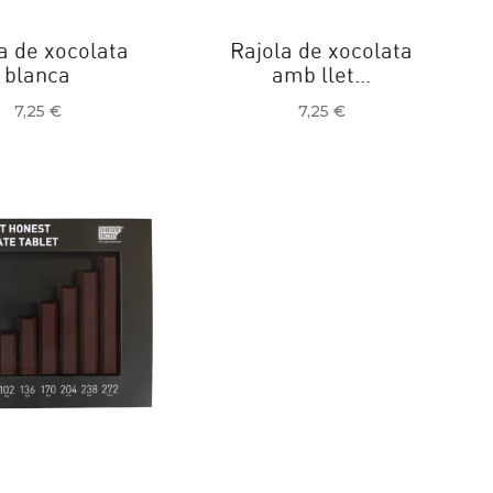
a de xocolata
Rajola de xocolata
blanca
amb llet...
Preu
Preu
7,25 €
7,25 €