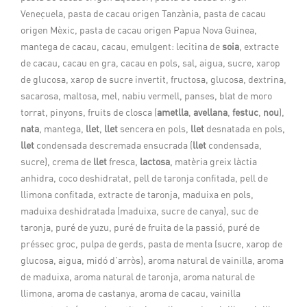
Veneçuela, pasta de cacau origen Tanzània, pasta de cacau
origen Mèxic, pasta de cacau origen Papua Nova Guinea,
mantega de cacau, cacau, emulgent: lecitina de
soia
, extracte
de cacau, cacau en gra, cacau en pols, sal, aigua, sucre, xarop
de glucosa, xarop de sucre invertit, fructosa, glucosa, dextrina,
sacarosa, maltosa, mel, nabiu vermell, panses, blat de moro
torrat, pinyons, fruits de closca (
ametlla
,
avellana
,
festuc
,
nou
),
nata
, mantega,
llet
,
llet
sencera en pols,
llet
desnatada en pols,
llet
condensada descremada ensucrada (
llet
condensada,
sucre), crema de
llet
fresca,
lactosa
, matèria greix làctia
anhidra, coco deshidratat, pell de taronja confitada, pell de
llimona confitada, extracte de taronja, maduixa en pols,
maduixa deshidratada (maduixa, sucre de canya), suc de
taronja, puré de yuzu, puré de fruita de la passió, puré de
préssec groc, pulpa de gerds, pasta de menta (sucre, xarop de
glucosa, aigua, midó d'arròs), aroma natural de vainilla, aroma
de maduixa, aroma natural de taronja, aroma natural de
llimona, aroma de castanya, aroma de cacau, vainilla