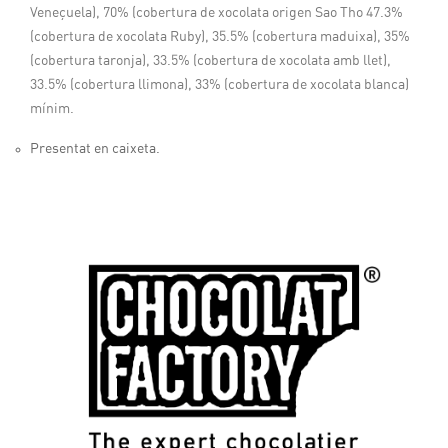
Veneçuela), 70% (cobertura de xocolata origen Sao Tho 47.3%
(cobertura de xocolata Ruby), 35.5% (cobertura maduixa), 35%
(cobertura taronja), 33.5% (cobertura de xocolata amb llet),
33.5% (cobertura llimona), 33% (cobertura de xocolata blanca)
mínim.
Presentat en caixeta.