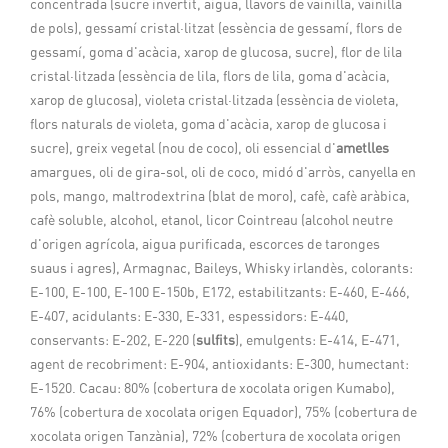
concentrada (sucre invertit, aigua, llavors de vainilla, vainilla
de pols), gessamí cristal·litzat (essència de gessamí, flors de
gessamí, goma d'acàcia, xarop de glucosa, sucre), flor de lila
cristal·litzada (essència de lila, flors de lila, goma d'acàcia,
xarop de glucosa), violeta cristal·litzada (essència de violeta,
flors naturals de violeta, goma d'acàcia, xarop de glucosa i
sucre), greix vegetal (nou de coco), oli essencial d'
ametlles
amargues, oli de gira-sol, oli de coco, midó d'arròs, canyella en
pols, mango, maltrodextrina (blat de moro), cafè, cafè aràbica,
cafè soluble, alcohol, etanol, licor Cointreau (alcohol neutre
d'origen agrícola, aigua purificada, escorces de taronges
suaus i agres), Armagnac, Baileys, Whisky irlandès, colorants:
E-100, E-100, E-100 E-150b, E172, estabilitzants: E-460, E-466,
E-407, acidulants: E-330, E-331, espessidors: E-440,
conservants: E-202, E-220 (
sulfits
), emulgents: E-414, E-471,
agent de recobriment: E-904, antioxidants: E-300, humectant:
E-1520. Cacau: 80% (cobertura de xocolata origen Kumabo),
76% (cobertura de xocolata origen Equador), 75% (cobertura de
xocolata origen Tanzània), 72% (cobertura de xocolata origen