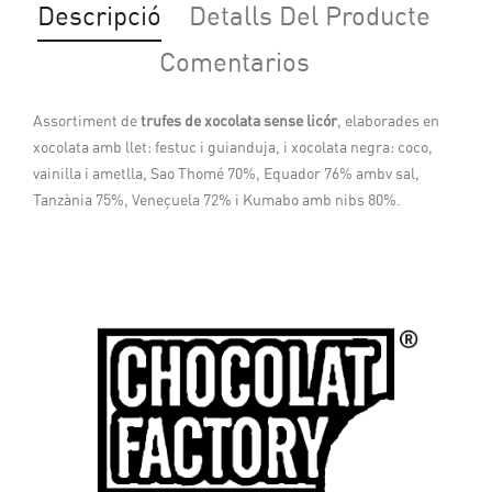
Descripció
Detalls Del Producte
Comentarios
Assortiment de
trufes de xocolata sense licór
, elaborades en
xocolata amb llet: festuc i guianduja, i xocolata negra: coco,
vainilla i ametlla, Sao Thomé 70%, Equador 76% ambv sal,
Tanzània 75%, Veneçuela 72% i Kumabo amb nibs 80%.