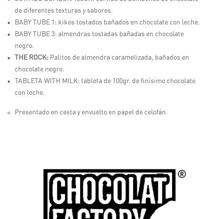
de diferentes texturas y sabores.
BABY TUBE 1:
kikos tostados bañados en chocolate con leche.
BABY TUBE 3:
almendras tostadas bañadas en chocolate
negro.
THE ROCK
:
Palitos de almendra caramelizada, bañados en
chocolate negro.
TABLETA WITH MILK:
tableta de 100gr. de finísimo chocolate
con leche.
Presentado en cesta y envuelto en papel de celofán.