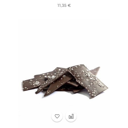
Precio
11,35 €