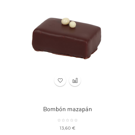
Bombón mazapán
Precio
13,60 €