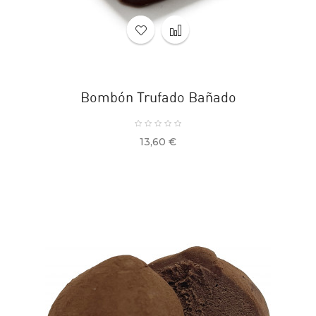
Bombón Trufado Bañado
Precio
13,60 €