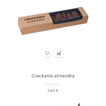
Crackania almendra
Precio
9,80 €