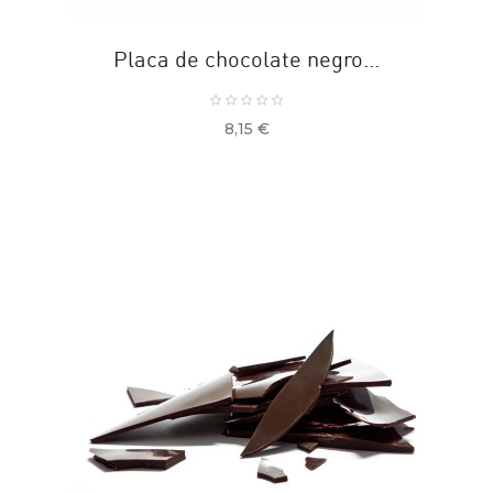
Placa de chocolate negro...
Precio
8,15 €