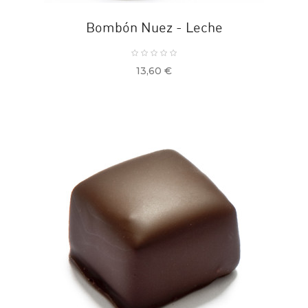
Bombón Nuez - Leche
Precio
13,60 €