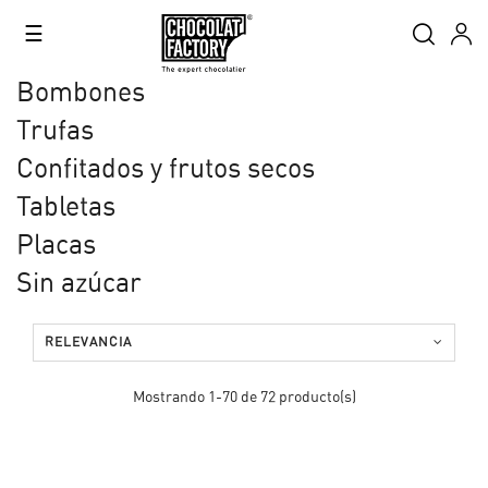
Navegación
☰
de
palanca
Bombones
Trufas
Confitados y frutos secos
Tabletas
Placas
Sin azúcar
RELEVANCIA
Mostrando 1-70 de 72 producto(s)