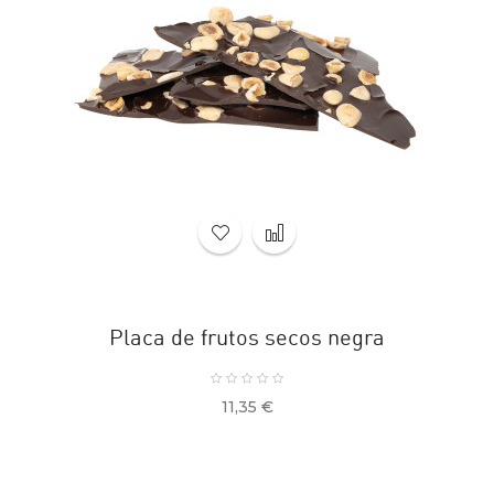
Placa de frutos secos negra
Precio
11,35 €