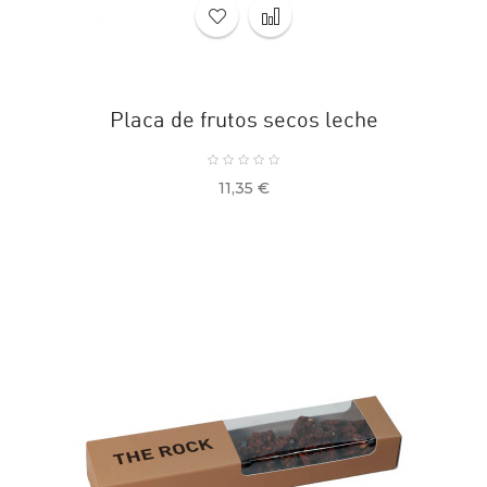
Placa de frutos secos leche
Precio
11,35 €