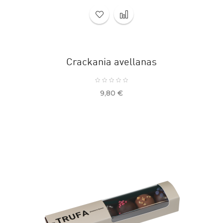
Crackania avellanas
Precio
9,80 €