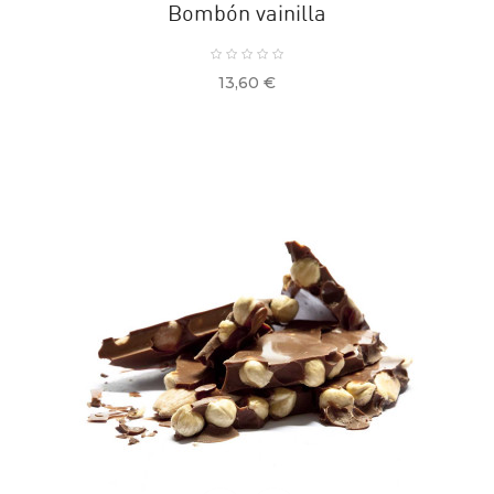
Bombón vainilla
Precio
13,60 €