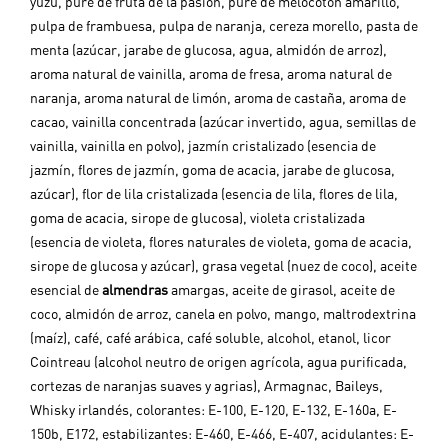
yuzu, puré de fruta de la pasión, puré de melocotón amarillo,
pulpa de frambuesa, pulpa de naranja, cereza morello, pasta de
menta (azúcar, jarabe de glucosa, agua, almidón de arroz),
aroma natural de vainilla, aroma de fresa, aroma natural de
naranja, aroma natural de limón, aroma de castaña, aroma de
cacao, vainilla concentrada (azúcar invertido, agua, semillas de
vainilla, vainilla en polvo),
jazmín cristalizado (esencia de
jazmín, flores de jazmín, goma de acacia, jarabe de glucosa,
azúcar), flor de lila cristalizada (esencia de lila, flores de lila,
goma de acacia, sirope de glucosa), violeta cristalizada
(esencia de violeta, flores naturales de violeta, goma de acacia,
sirope de glucosa y azúcar), grasa vegetal (nuez de coco), aceite
esencial de
almendras
amargas, aceite de girasol, aceite de
coco, almidón de arroz, canela en polvo, mango, maltrodextrina
(maíz), café, café arábica, café soluble, alcohol, etanol, licor
Cointreau (alcohol neutro de origen agrícola, agua purificada,
cortezas de naranjas suaves y agrias), Armagnac, Baileys,
Whisky irlandés, colorantes: E-100, E-120, E-132, E-160a, E-
150b, E172, estabilizantes: E-460, E-466, E-407, acidulantes: E-