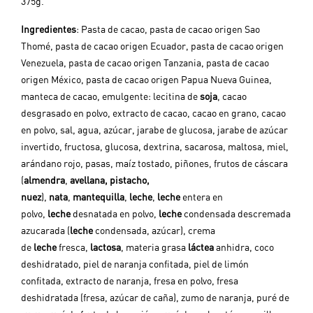
375g.
Ingredientes
:
Pasta de cacao, pasta de cacao origen Sao
Thomé, pasta de cacao origen Ecuador, pasta de cacao origen
Venezuela, pasta de cacao origen Tanzania, pasta de cacao
origen México, pasta de cacao origen Papua Nueva Guinea,
manteca de cacao, emulgente: lecitina de
soja
, cacao
desgrasado en polvo, extracto de cacao, cacao en grano, cacao
en polvo, sal, agua, azúcar, jarabe de glucosa, jarabe de azúcar
invertido, fructosa, glucosa, dextrina, sacarosa, maltosa, miel,
arándano rojo, pasas, maíz tostado, piñones, frutos de cáscara
(
almendra
,
avellana, pistacho,
nuez
),
nata
,
mantequilla
,
leche
,
leche
entera en
polvo,
leche
desnatada en polvo,
leche
condensada descremada
azucarada (
leche
condensada, azúcar), crema
de
leche
fresca,
lactosa
, materia grasa
láctea
anhidra, coco
deshidratado, piel de naranja confitada, piel de limón
confitada, extracto de naranja, fresa en polvo, fresa
deshidratada (fresa, azúcar de caña), zumo de naranja, puré de