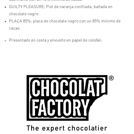
GUILTY PLEASURE:
Piel de naranja confitada, bañada en
chocolate negro.
PLACA 85%:
placa de chocolate negro con un 85% mínimo de
cacao.
Presentado en cesta y envuelto en papel de celofán.