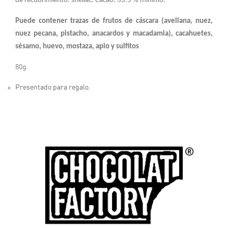
de recubrimiento: shellac. Cacao: 33.5 % mínimo.
Puede contener trazas de frutos de cáscara (avellana, nuez,
nuez pecana, pistacho, anacardos y macadamia), cacahuetes,
sésamo, huevo, mostaza, apio y sulfitos
80g.
Presentado para regalo.